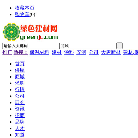
收藏本页
购物车
(
0
)
推广
热搜：
保温材料
建材
涂料
安润
公司
大唐新材
建材,
首页
供应
商城
求购
行情
公司
展会
资讯
招商
品牌
人才
知道