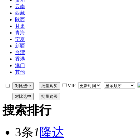
云南
西藏
陕西
甘肃
青海
宁夏
新疆
台湾
香港
澳门
其他
VIP
搜索排行
3条
1
隆达