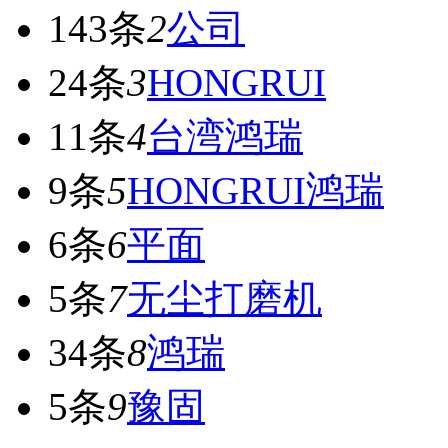
143条
2
公司
24条
3
HONGRUI
11条
4
台湾鸿瑞
9条
5
HONGRUI鸿瑞
6条
6
平面
5条
7
无尘打磨机
34条
8
鸿瑞
5条
9
豫固