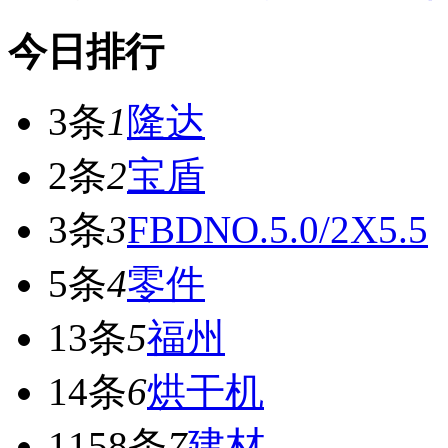
今日排行
3条
1
隆达
2条
2
宝盾
3条
3
FBDNO.5.0/2X5.5
5条
4
零件
13条
5
福州
14条
6
烘干机
1158条
7
建材