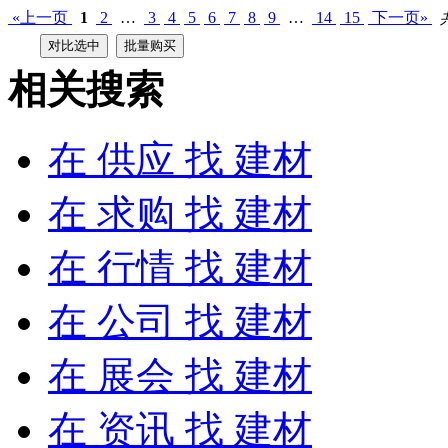
«上一页
1
2
…
3
4
5
6
7
8
9
…
14
15
下一页»
相关搜索
在
供应
找 建材
在
求购
找 建材
在
行情
找 建材
在
公司
找 建材
在
展会
找 建材
在
资讯
找 建材