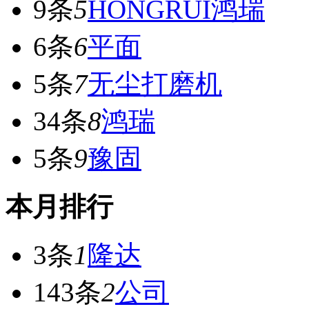
9条
5
HONGRUI鸿瑞
6条
6
平面
5条
7
无尘打磨机
34条
8
鸿瑞
5条
9
豫固
本月排行
3条
1
隆达
143条
2
公司