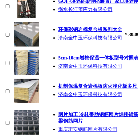
GQF-60型桥梁伸缩装置厂家C80
衡水长江预应力有限公司
环保彩钢岩棉复合板系列大全
￥
30.0
济南金中玉环保科技有限公司
5cm-10cm岩棉保温一体板型号对照
济南金中玉环保科技有限公司
机制保温复合岩棉板防火净化板多尺
济南金中玉环保科技有限公司
网片加工 冷轧带肋钢筋网片焊接钢筋
梁钢筋网片
重庆珩安钢筋网片有限公司