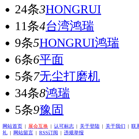
24条
3
HONGRUI
11条
4
台湾鸿瑞
9条
5
HONGRUI鸿瑞
6条
6
平面
5条
7
无尘打磨机
34条
8
鸿瑞
5条
9
豫固
网站首页
|
展会互换
|
认可标志
|
关于登陆
|
关于我们
|
联
礼
|
网站留言
|
RSS订阅
|
违规举报