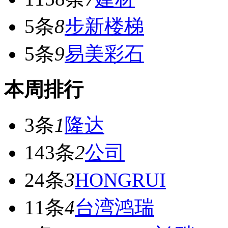
5条
8
步新楼梯
5条
9
易美彩石
本周排行
3条
1
隆达
143条
2
公司
24条
3
HONGRUI
11条
4
台湾鸿瑞