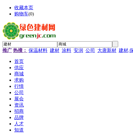
收藏本页
购物车
(
0
)
推广
热搜：
保温材料
建材
涂料
安润
公司
大唐新材
建材,
首页
供应
商城
求购
行情
公司
展会
资讯
招商
品牌
人才
知道