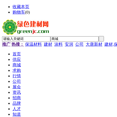
收藏本页
购物车
(
0
)
推广
热搜：
保温材料
建材
涂料
安润
公司
大唐新材
建材,
首页
供应
商城
求购
行情
公司
展会
资讯
招商
品牌
人才
知道