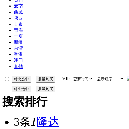
云南
西藏
陕西
甘肃
青海
宁夏
新疆
台湾
香港
澳门
其他
VIP
搜索排行
3条
1
隆达