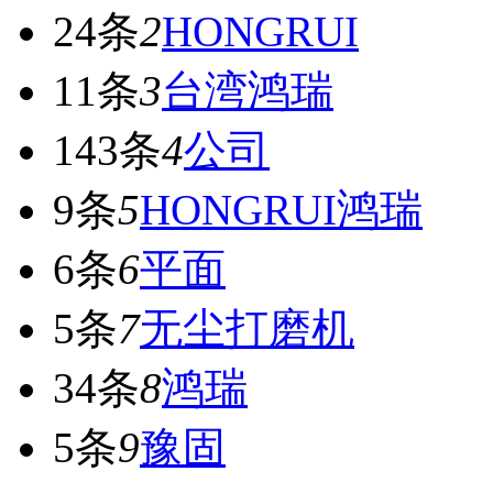
24条
2
HONGRUI
11条
3
台湾鸿瑞
143条
4
公司
9条
5
HONGRUI鸿瑞
6条
6
平面
5条
7
无尘打磨机
34条
8
鸿瑞
5条
9
豫固