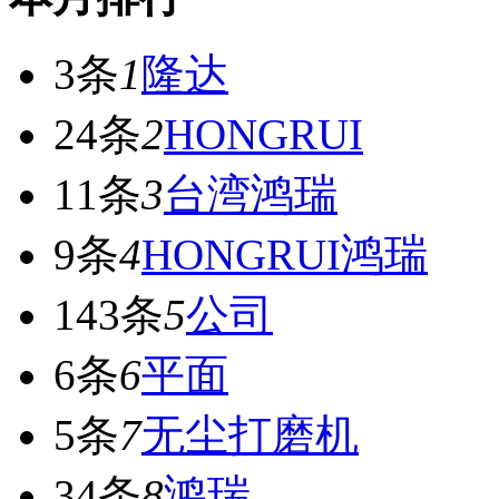
3条
1
隆达
24条
2
HONGRUI
11条
3
台湾鸿瑞
9条
4
HONGRUI鸿瑞
143条
5
公司
6条
6
平面
5条
7
无尘打磨机
34条
8
鸿瑞