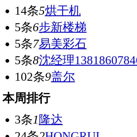
14条
5
烘干机
5条
6
步新楼梯
5条
7
易美彩石
5条
8
沈经理1381860784
102条
9
盖尔
本周排行
3条
1
隆达
24条
2
HONGRUI