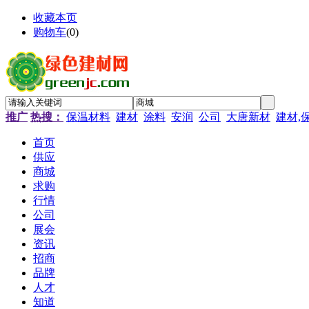
收藏本页
购物车
(
0
)
推广
热搜：
保温材料
建材
涂料
安润
公司
大唐新材
建材,
首页
供应
商城
求购
行情
公司
展会
资讯
招商
品牌
人才
知道