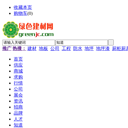
收藏本页
购物车
(
0
)
推广
热搜：
建材
地板
公司
工程
防水
地坪
地坪漆
厨柜厨
首页
供应
商城
求购
行情
公司
展会
资讯
招商
品牌
人才
知道