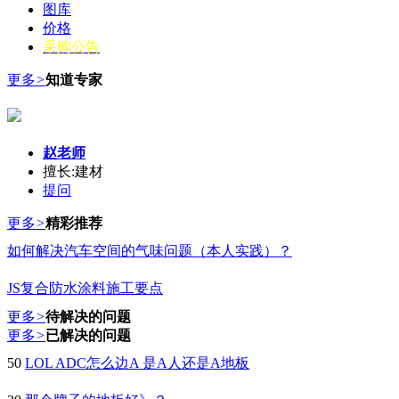
图库
价格
采购公告
更多
>
知道专家
赵老师
擅长:建材
提问
更多
>
精彩推荐
如何解决汽车空间的气味问题（本人实践）？
JS复合防水涂料施工要点
更多
>
待解决的问题
更多
>
已解决的问题
50
LOL ADC怎么边A 是A人还是A地板