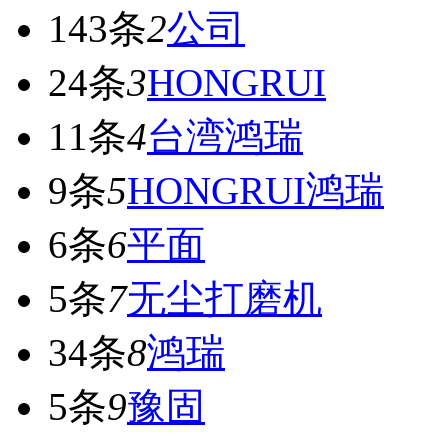
143条
2
公司
24条
3
HONGRUI
11条
4
台湾鸿瑞
9条
5
HONGRUI鸿瑞
6条
6
平面
5条
7
无尘打磨机
34条
8
鸿瑞
5条
9
豫固