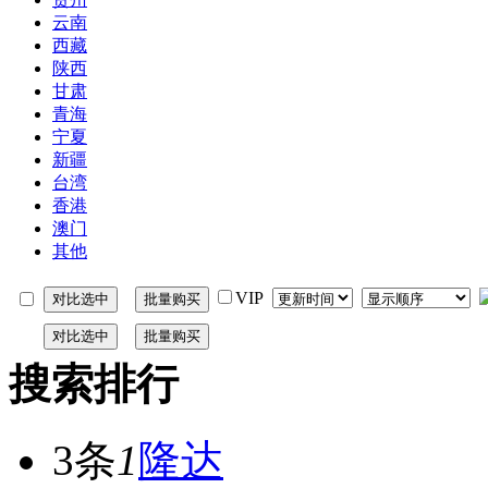
云南
西藏
陕西
甘肃
青海
宁夏
新疆
台湾
香港
澳门
其他
VIP
搜索排行
3条
1
隆达