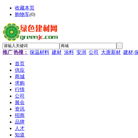
收藏本页
购物车
(
0
)
推广
热搜：
保温材料
建材
涂料
安润
公司
大唐新材
建材,
首页
供应
商城
求购
行情
公司
展会
资讯
招商
品牌
人才
知道