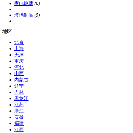
家电玻璃
(0)
玻璃制品
(5)
地区
北京
上海
天津
重庆
河北
山西
内蒙古
辽宁
吉林
黑龙江
江苏
浙江
安徽
福建
江西