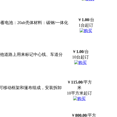
￥
1.00
/台
p蓄电池：20ah壳体材料：碳钢/一体化
1台起订
￥
1.00
/台
其他道路上用来标记中心线、车道分
10台起订
￥
115.00
/平方
可移动框架和篷布组成，安装拆卸
米
10平方米起订
￥
800.00
/平方