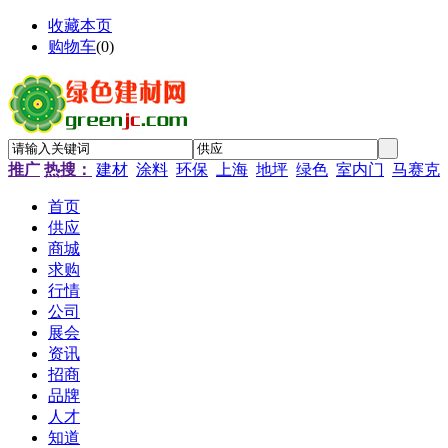
收藏本页
购物车
(
0
)
推广
热搜：
建材
涂料
环保
上海
地坪
绿色
室内门
马赛克
首页
供应
商城
求购
行情
公司
展会
资讯
招商
品牌
人才
知道