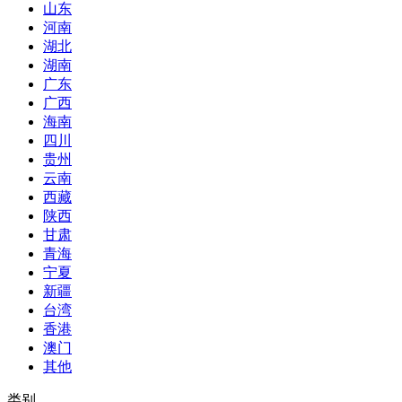
山东
河南
湖北
湖南
广东
广西
海南
四川
贵州
云南
西藏
陕西
甘肃
青海
宁夏
新疆
台湾
香港
澳门
其他
类别