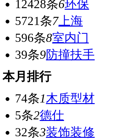
12428条
6
环保
5721条
7
上海
596条
8
室内门
39条
9
防撞扶手
本月排行
74条
1
木质型材
5条
2
德仕
32条
3
装饰装修