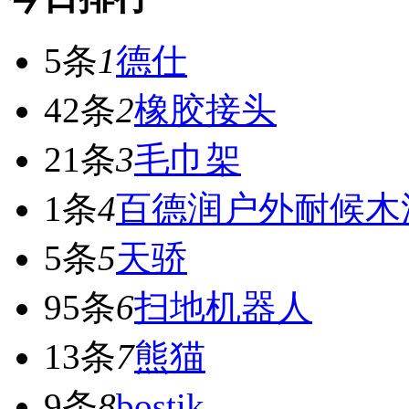
5条
1
德仕
42条
2
橡胶接头
21条
3
毛巾架
1条
4
百德润户外耐候木
5条
5
天骄
95条
6
扫地机器人
13条
7
熊猫
9条
8
bostik