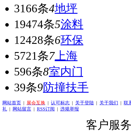
3166条
4
地坪
19474条
5
涂料
12428条
6
环保
5721条
7
上海
596条
8
室内门
39条
9
防撞扶手
网站首页
|
展会互换
|
认可标志
|
关于登陆
|
关于我们
|
联
礼
|
网站留言
|
RSS订阅
|
违规举报
客户服务 Q