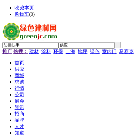
收藏本页
购物车
(
0
)
推广
热搜：
建材
涂料
环保
上海
地坪
绿色
室内门
马赛克
首页
供应
商城
求购
行情
公司
展会
资讯
招商
品牌
人才
知道