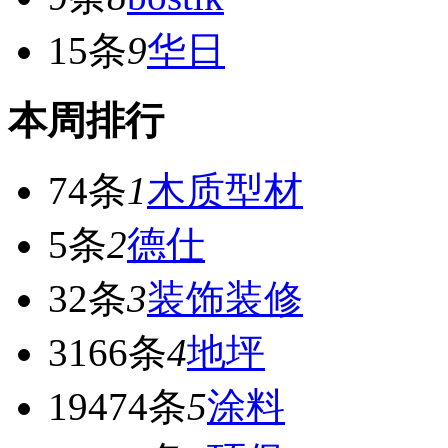
15条
9
华日
本周排行
74条
1
木质型材
5条
2
德仕
32条
3
装饰装修
3166条
4
地坪
19474条
5
涂料