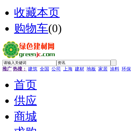
收藏本页
购物车
(
0
)
推广
热搜：
建筑
全国
公司
上海
建材
地板
家居
涂料
环保
首页
供应
商城