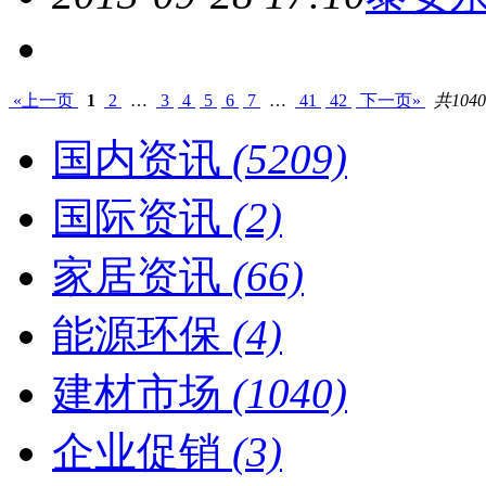
«上一页
1
2
…
3
4
5
6
7
…
41
42
下一页»
共104
国内资讯
(5209)
国际资讯
(2)
家居资讯
(66)
能源环保
(4)
建材市场
(1040)
企业促销
(3)