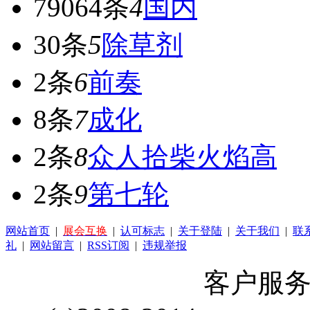
79064条
4
国内
30条
5
除草剂
2条
6
前奏
8条
7
成化
2条
8
众人拾柴火焰高
2条
9
第七轮
网站首页
|
展会互换
|
认可标志
|
关于登陆
|
关于我们
|
联
礼
|
网站留言
|
RSS订阅
|
违规举报
客户服务 Q