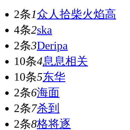
2条
1
众人拾柴火焰高
4条
2
ska
2条
3
Deripa
10条
4
息息相关
10条
5
东华
2条
6
海面
2条
7
杀到
2条
8
格将逐