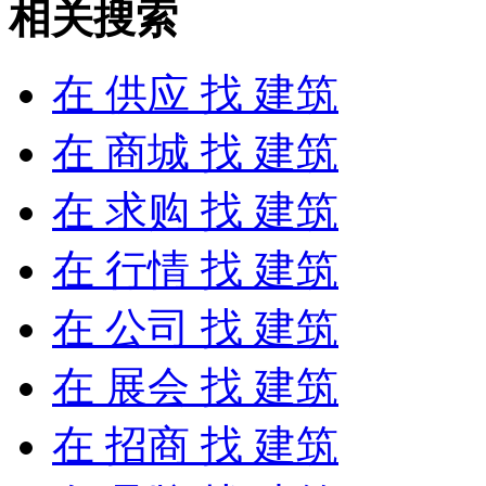
相关搜索
在
供应
找 建筑
在
商城
找 建筑
在
求购
找 建筑
在
行情
找 建筑
在
公司
找 建筑
在
展会
找 建筑
在
招商
找 建筑