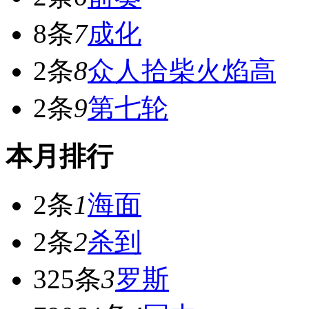
8条
7
成化
2条
8
众人拾柴火焰高
2条
9
第七轮
本月排行
2条
1
海面
2条
2
杀到
325条
3
罗斯