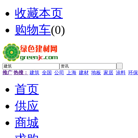
收藏本页
购物车
(
0
)
推广
热搜：
建筑
全国
公司
上海
建材
地板
家居
涂料
环保
首页
供应
商城