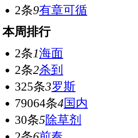
2条
9
有章可循
本周排行
2条
1
海面
2条
2
杀到
325条
3
罗斯
79064条
4
国内
30条
5
除草剂
2条
6
前奏