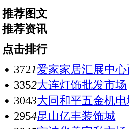
推荐图文
推荐资讯
点击排行
372
1
爱家家居汇展中心
335
2
大连灯饰批发市场
304
3
大同和平五金机电
295
4
昆山亿丰装饰城