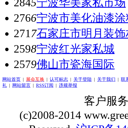
284
5
宁波华美家私市场
276
6
宁波市美化油漆涂
271
7
石家庄市明月装饰
259
8
宁波红光家私城
257
9
佛山市瓷海国际
网站首页
|
展会互换
|
认可标志
|
关于登陆
|
关于我们
|
联
礼
|
网站留言
|
RSS订阅
|
违规举报
客户服务 Q
(c)2008-2014 www.gre