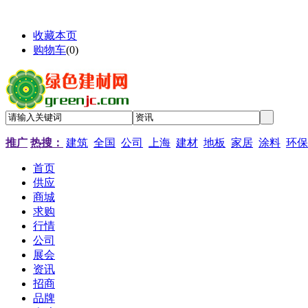
收藏本页
购物车
(
0
)
推广
热搜：
建筑
全国
公司
上海
建材
地板
家居
涂料
环保
首页
供应
商城
求购
行情
公司
展会
资讯
招商
品牌