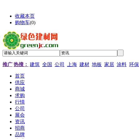
收藏本页
购物车
(
0
)
推广
热搜：
建筑
全国
公司
上海
建材
地板
家居
涂料
环保
首页
供应
商城
求购
行情
公司
展会
资讯
招商
品牌