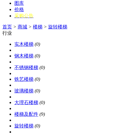
图库
价格
采购公告
首页
>
商城
>
楼梯
>
旋转楼梯
行业
实木楼梯
(0)
钢木楼梯
(0)
不锈钢楼梯
(0)
铁艺楼梯
(0)
玻璃楼梯
(0)
大理石楼梯
(0)
楼梯及配件
(9)
旋转楼梯
(0)