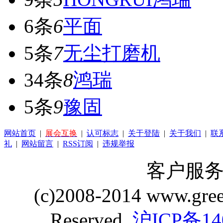
6条
6
平面
5条
7
无尘打磨机
34条
8
鸿瑞
5条
9
豫固
网站首页
|
展会互换
|
认可标志
|
关于登陆
|
关于我们
|
联
礼
|
网站留言
|
RSS订阅
|
违规举报
客户服务 Q
(c)2008-2014 www.gre
Reserved.
沪ICP备14