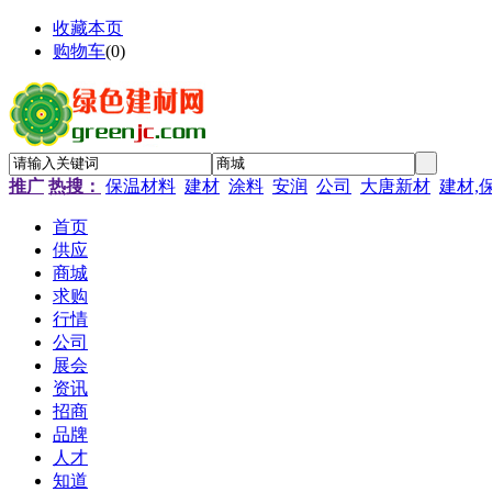
收藏本页
购物车
(
0
)
推广
热搜：
保温材料
建材
涂料
安润
公司
大唐新材
建材,
首页
供应
商城
求购
行情
公司
展会
资讯
招商
品牌
人才
知道