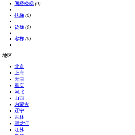
阁楼楼梯
(0)
扶梯
(0)
货梯
(0)
客梯
(0)
地区
北京
上海
天津
重庆
河北
山西
内蒙古
辽宁
吉林
黑龙江
江苏