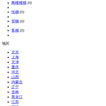
阁楼楼梯
(0)
扶梯
(0)
货梯
(0)
客梯
(0)
地区
北京
上海
天津
重庆
河北
山西
内蒙古
辽宁
吉林
黑龙江
江苏