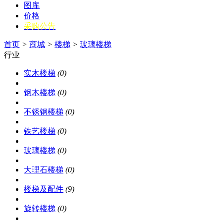
图库
价格
采购公告
首页
>
商城
>
楼梯
>
玻璃楼梯
行业
实木楼梯
(0)
钢木楼梯
(0)
不锈钢楼梯
(0)
铁艺楼梯
(0)
玻璃楼梯
(0)
大理石楼梯
(0)
楼梯及配件
(9)
旋转楼梯
(0)