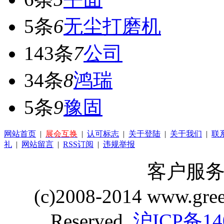
5条
6
无尘打磨机
143条
7
公司
34条
8
鸿瑞
5条
9
豫固
网站首页
|
展会互换
|
认可标志
|
关于登陆
|
关于我们
|
联
礼
|
网站留言
|
RSS订阅
|
违规举报
客户服务 Q
(c)2008-2014 www.gre
Reserved.
沪ICP备14