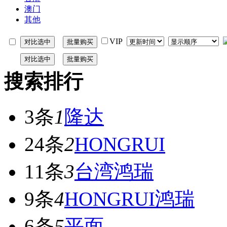
澳门
其他
VIP
搜索排行
3条
1
隆达
24条
2
HONGRUI
11条
3
台湾鸿瑞
9条
4
HONGRUI鸿瑞
6条
5
平面