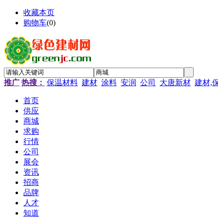
收藏本页
购物车
(
0
)
推广
热搜：
保温材料
建材
涂料
安润
公司
大唐新材
建材,
首页
供应
商城
求购
行情
公司
展会
资讯
招商
品牌
人才
知道