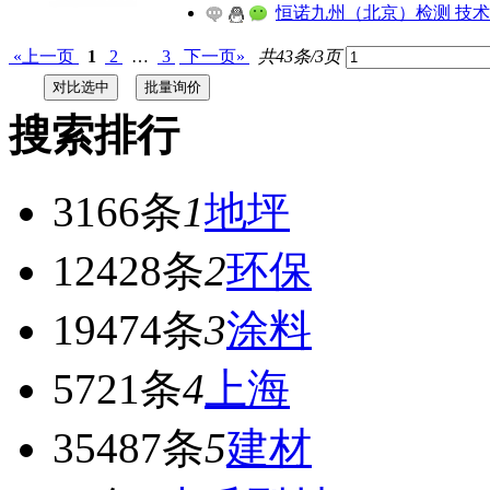
恒诺九州（北京）检测 技
«上一页
1
2
…
3
下一页»
共43条/3页
搜索排行
3166条
1
地坪
12428条
2
环保
19474条
3
涂料
5721条
4
上海
35487条
5
建材