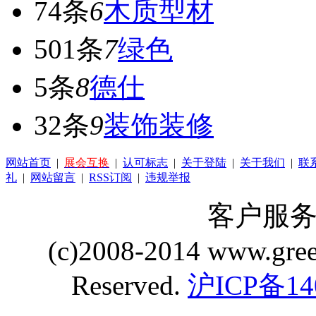
74条
6
木质型材
501条
7
绿色
5条
8
德仕
32条
9
装饰装修
网站首页
|
展会互换
|
认可标志
|
关于登陆
|
关于我们
|
联
礼
|
网站留言
|
RSS订阅
|
违规举报
客户服务 Q
(c)2008-2014 www.gre
Reserved.
沪ICP备14