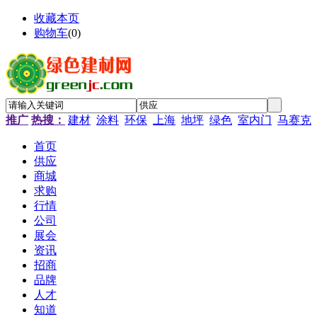
收藏本页
购物车
(
0
)
推广
热搜：
建材
涂料
环保
上海
地坪
绿色
室内门
马赛克
首页
供应
商城
求购
行情
公司
展会
资讯
招商
品牌
人才
知道