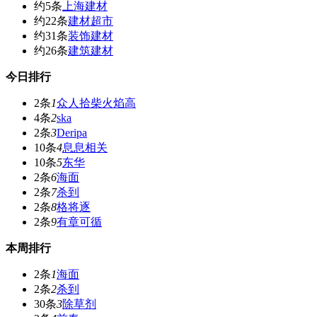
约5条
上海建材
约22条
建材超市
约31条
装饰建材
约26条
建筑建材
今日排行
2条
1
众人拾柴火焰高
4条
2
ska
2条
3
Deripa
10条
4
息息相关
10条
5
东华
2条
6
海面
2条
7
杀到
2条
8
格将逐
2条
9
有章可循
本周排行
2条
1
海面
2条
2
杀到
30条
3
除草剂