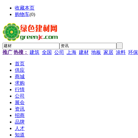
收藏本页
购物车
(
0
)
推广
热搜：
建筑
全国
公司
上海
建材
地板
家居
涂料
环保
首页
供应
商城
求购
行情
公司
展会
资讯
招商
品牌
人才
知道