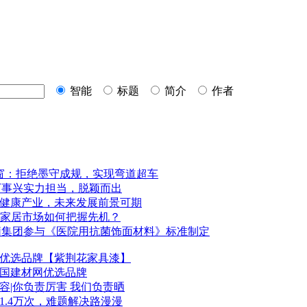
智能
标题
简介
作者
窗：拒绝墨守成规，实现弯道超车
万事兴实力担当，脱颖而出
：健康产业，未来发展前景可期
玛：家居市场如何把握先机？
莉集团参与《医院用抗菌饰面材料》标准制定
优选品牌【紫荆花家具漆】
中国
建材
网优选品牌
容|你负责厉害 我们负责晒
1.4万次，难题解决路漫漫