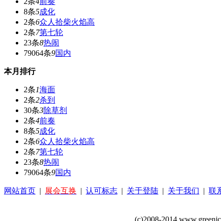
2条
4
前奏
8条
5
成化
2条
6
众人拾柴火焰高
2条
7
第七轮
23条
8
热闹
79064条
9
国内
本月排行
2条
1
海面
2条
2
杀到
30条
3
除草剂
2条
4
前奏
8条
5
成化
2条
6
众人拾柴火焰高
2条
7
第七轮
23条
8
热闹
79064条
9
国内
网站首页
|
展会互换
|
认可标志
|
关于登陆
|
关于我们
|
联
(c)2008-2014 www.greenj