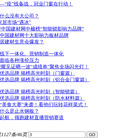
—“疫”线备战，冠业门窗在行动！
什么没有大公司？
家居市场“遇冰”
评中国
建材
网中楹榜“智能锁影响力品牌”
年中国
建材
网十大影响力板材品牌
家居
建材
生意会爆发？
线下一体化、营销制造一体化
面临各种涨价压力
荣耀见证晒一波“成绩单”聚焦全场闪光灯！
优选品牌 揭榜高光时刻（门窗篇）
优选品牌 揭榜高光时刻（铝合金门窗篇）
优选品牌 揭榜高光时刻（智能锁篇）
优选品牌 揭榜高光时刻（防水材料篇）
“美食大赛”来袭！看他们玩转花样菜式！
什么是止水钢板？
速起航，领跑
建材
直播营销赛道
1127条/46页