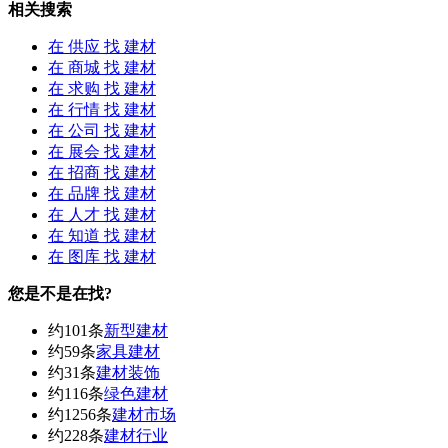
相关搜索
在
供应
找 建材
在
商城
找 建材
在
求购
找 建材
在
行情
找 建材
在
公司
找 建材
在
展会
找 建材
在
招商
找 建材
在
品牌
找 建材
在
人才
找 建材
在
知道
找 建材
在
图库
找 建材
您是不是在找?
约101条
新型建材
约59条
家具建材
约31条
建材装饰
约116条
绿色建材
约1256条
建材市场
约228条
建材行业