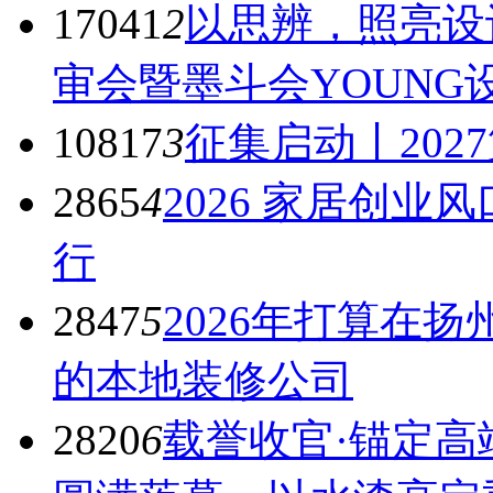
17041
2
以思辨，照亮设
审会暨墨斗会YOUN
10817
3
征集启动丨20
2865
4
2026 家居创
行
2847
5
2026年打算在
的本地装修公司
2820
6
载誉收官·锚定高