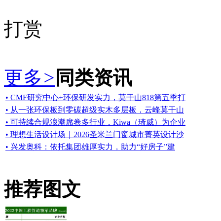
打赏
更多
>
同类资讯
• CMF研究中心+环保研发实力，莫干山818第五季打
• 从一张环保板到零碳超级实木多层板，云峰莫干山
• 可持续合规浪潮席卷多行业，Kiwa（琦威）为企业
• 理想生活设计场｜2026圣米兰门窗城市菁英设计沙
• 兴发奥科：依托集团雄厚实力，助力“好房子”建
推荐图文