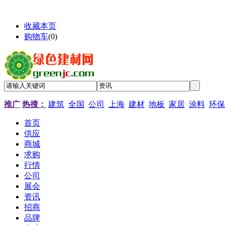
收藏本页
购物车
(
0
)
推广
热搜：
建筑
全国
公司
上海
建材
地板
家居
涂料
环保
首页
供应
商城
求购
行情
公司
展会
资讯
招商
品牌