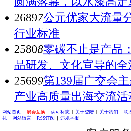
圆满落幕，以水漆高定
2689
7
公元优家大流量
行业标准
2580
8
零碳不止是产品
品研发、文化宣导的全
2569
9
第139届广交会
产业高质量出海交流活
网站首页
|
展会互换
|
认可标志
|
关于登陆
|
关于我们
|
联
礼
|
网站留言
|
RSS订阅
|
违规举报