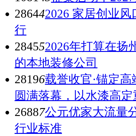
2864
4
2026 家居创
行
2845
5
2026年打算在
的本地装修公司
2819
6
载誉收官·锚定高
圆满落幕，以水漆高定
2688
7
公元优家大流量
行业标准