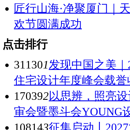
匠行山海·净聚厦门｜天
欢节圆满成功
点击排行
31130
1
发现中国之美｜
住宅设计年度峰会载誉
17039
2
以思辨，照亮设
审会暨墨斗会YOUN
10814
3
征集启动丨20