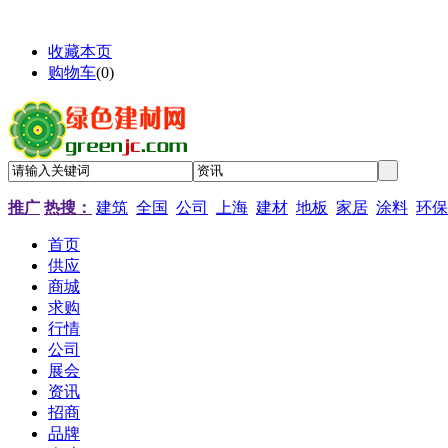
收藏本页
购物车
(
0
)
推广
热搜：
建筑
全国
公司
上海
建材
地板
家居
涂料
环保
首页
供应
商城
求购
行情
公司
展会
资讯
招商
品牌