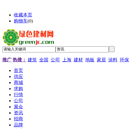
收藏本页
购物车
(
0
)
推广
热搜：
建筑
全国
公司
上海
建材
地板
家居
涂料
环保
首页
供应
商城
求购
行情
公司
展会
资讯
招商
品牌