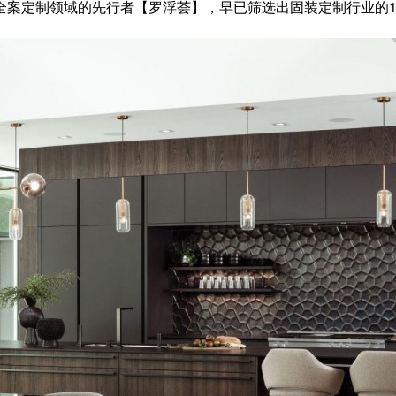
全案定制领域的先行者【罗浮荟】，早已筛选出固装定制行业的1