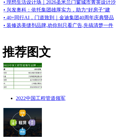
• 理想生活设计场｜2026圣米兰门窗城市菁英设计沙
• 兴发奥科：依托集团雄厚实力，助力“好房子”建
• 40+同行AI，门道致到｜金迪集团40周年庆典暨品
• 装修选美缝剂品牌,劝你别只看广告,先搞清楚一件
推荐图文
2022中国工程管道领军