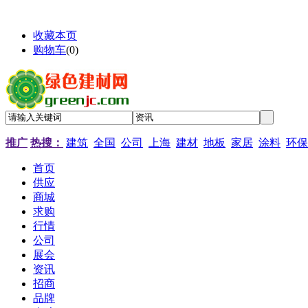
收藏本页
购物车
(
0
)
推广
热搜：
建筑
全国
公司
上海
建材
地板
家居
涂料
环保
首页
供应
商城
求购
行情
公司
展会
资讯
招商
品牌