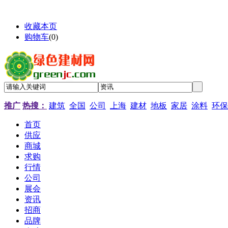
收藏本页
购物车
(
0
)
推广
热搜：
建筑
全国
公司
上海
建材
地板
家居
涂料
环保
首页
供应
商城
求购
行情
公司
展会
资讯
招商
品牌