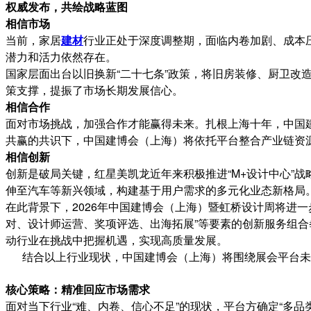
权威发布，共绘战略蓝图
相信市场
当前，家居
建材
行业正处于深度调整期，面临内卷加剧、成本
潜力和活力依然存在。
国家层面出台以旧换新“二十七条”政策，将旧房装修、厨卫改
策支撑，提振了市场长期发展信心。
相信合作
面对市场挑战，加强合作才能赢得未来。扎根上海十年，中国
共赢的共识下，中国建博会（上海）将依托平台整合产业链资
相信创新
创新是破局关键，红星美凯龙近年来积极推进“M+设计中心”战
伸至汽车等新兴领域，构建基于用户需求的多元化业态新格局
在此背景下，2026年中国建博会（上海）暨虹桥设计周将进一
对、设计师运营、奖项评选、出海拓展”等要素的创新服务组
动行业在挑战中把握机遇，实现高质量发展。
结合以上行业现状，中国建博会（上海）将围绕展会平台未
核心策略：精准回应市场需求
面对当下行业“难、内卷、信心不足”的现状，平台方确定“多品