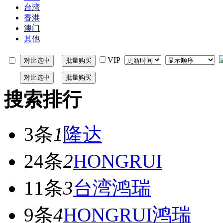
台湾
香港
澳门
其他
VIP
搜索排行
3条
1
隆达
24条
2
HONGRUI
11条
3
台湾鸿瑞
9条
4
HONGRUI鸿瑞