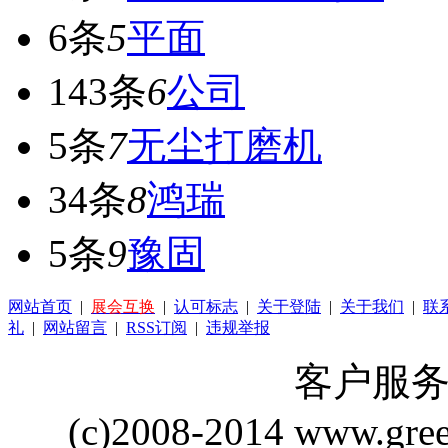
6条
5
平面
143条
6
公司
5条
7
无尘打磨机
34条
8
鸿瑞
5条
9
豫固
网站首页
|
展会互换
|
认可标志
|
关于登陆
|
关于我们
|
联
礼
|
网站留言
|
RSS订阅
|
违规举报
客户服务 Q
(c)2008-2014 www.gre