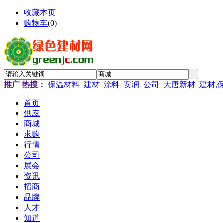
收藏本页
购物车
(
0
)
推广
热搜：
保温材料
建材
涂料
安润
公司
大唐新材
建材,
首页
供应
商城
求购
行情
公司
展会
资讯
招商
品牌
人才
知道