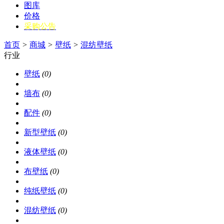
图库
价格
采购公告
首页
>
商城
>
壁纸
>
混纺壁纸
行业
壁纸
(0)
墙布
(0)
配件
(0)
新型壁纸
(0)
液体壁纸
(0)
布壁纸
(0)
纯纸壁纸
(0)
混纺壁纸
(0)