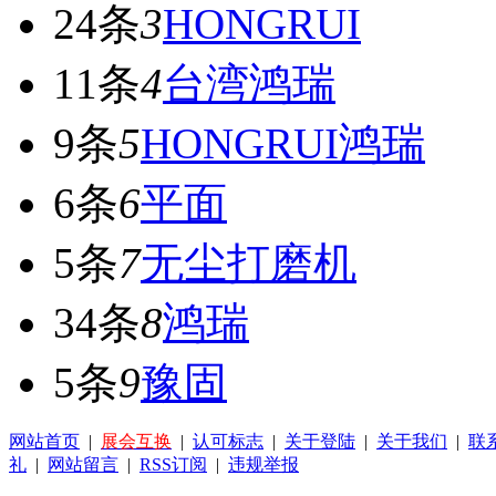
24条
3
HONGRUI
11条
4
台湾鸿瑞
9条
5
HONGRUI鸿瑞
6条
6
平面
5条
7
无尘打磨机
34条
8
鸿瑞
5条
9
豫固
网站首页
|
展会互换
|
认可标志
|
关于登陆
|
关于我们
|
联
礼
|
网站留言
|
RSS订阅
|
违规举报