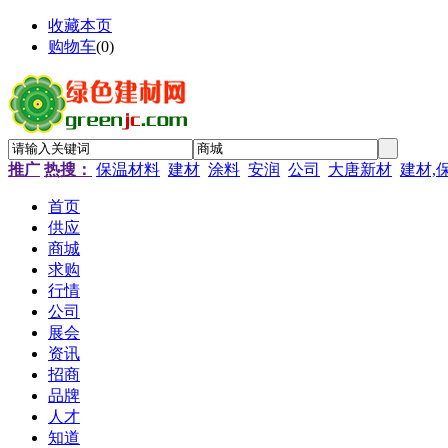
收藏本页
购物车
(
0
)
推广
热搜：
保温材料
建材
涂料
安润
公司
大唐新材
建材,
首页
供应
商城
求购
行情
公司
展会
资讯
招商
品牌
人才
知道