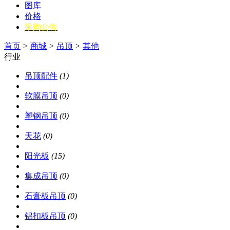
图库
价格
采购公告
首页
>
商城
>
吊顶
>
其他
行业
吊顶配件
(1)
软膜吊顶
(0)
塑钢吊顶
(0)
天花
(0)
阳光板
(15)
集成吊顶
(0)
石膏板吊顶
(0)
铝扣板吊顶
(0)