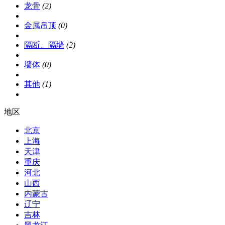
龙骨
(2)
金属吊顶
(0)
隔断、隔墙
(2)
墙体
(0)
其他
(1)
地区
北京
上海
天津
重庆
河北
山西
内蒙古
辽宁
吉林