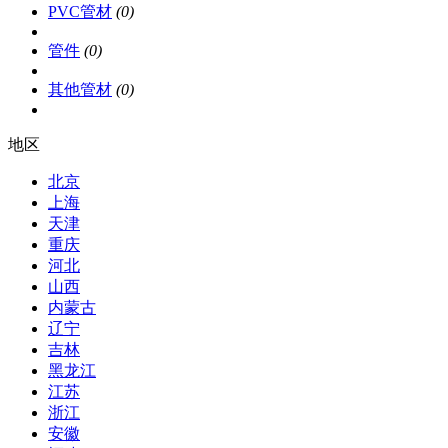
PVC管材
(0)
管件
(0)
其他管材
(0)
地区
北京
上海
天津
重庆
河北
山西
内蒙古
辽宁
吉林
黑龙江
江苏
浙江
安徽