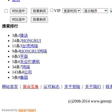
VIP
搜索排行
3条
1
隆达
24条
2
HONGRUI
11条
3
台湾鸿瑞
9条
4
HONGRUI鸿瑞
6条
5
平面
5条
6
无尘打磨机
34条
7
鸿瑞
143条
8
公司
5条
9
豫固
网站首页
|
展会互换
|
认可标志
|
关于登陆
|
关于我们
|
联
(c)2008-2014 www.greenj