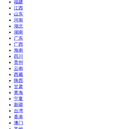
福建
江西
山东
河南
湖北
湖南
广东
广西
海南
四川
贵州
云南
西藏
陕西
甘肃
青海
宁夏
新疆
台湾
香港
澳门
其他