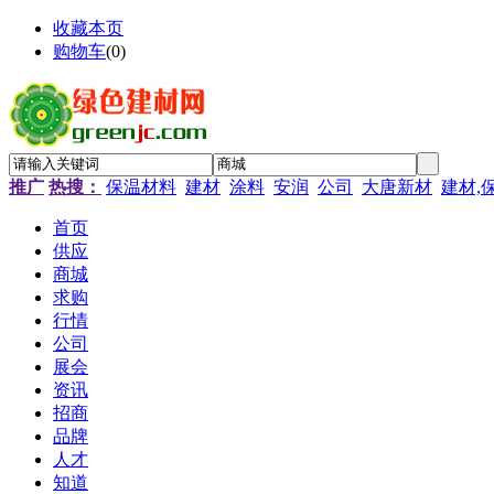
收藏本页
购物车
(
0
)
推广
热搜：
保温材料
建材
涂料
安润
公司
大唐新材
建材,
首页
供应
商城
求购
行情
公司
展会
资讯
招商
品牌
人才
知道