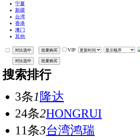
宁夏
新疆
台湾
香港
澳门
其他
VIP
搜索排行
3条
1
隆达
24条
2
HONGRUI
11条
3
台湾鸿瑞