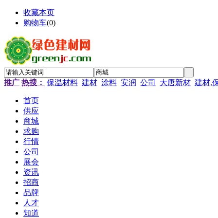
收藏本页
购物车
(
0
)
推广
热搜：
保温材料
建材
涂料
安润
公司
大唐新材
建材,
首页
供应
商城
求购
行情
公司
展会
资讯
招商
品牌
人才
知道