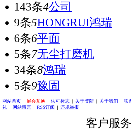
143条
4
公司
9条
5
HONGRUI鸿瑞
6条
6
平面
5条
7
无尘打磨机
34条
8
鸿瑞
5条
9
豫固
网站首页
|
展会互换
|
认可标志
|
关于登陆
|
关于我们
|
联
礼
|
网站留言
|
RSS订阅
|
违规举报
客户服务 Q