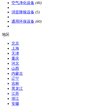
空气净化设备
(46)
消音降噪设备
(5)
通用环保设备
(60)
地区
北京
上海
天津
重庆
河北
山西
内蒙古
辽宁
吉林
黑龙江
江苏
浙江
安徽