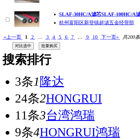
SLAF-30HC/A滤芯SLAF-100HC/A
杭州富阳区新登镇超滤五金经营部
«上一页
1
2
…
3
4
5
6
7
…
9
10
下一页»
共200条
搜索排行
3条
1
隆达
24条
2
HONGRUI
11条
3
台湾鸿瑞
9条
4
HONGRUI鸿瑞