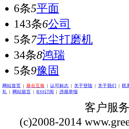
6条
5
平面
143条
6
公司
5条
7
无尘打磨机
34条
8
鸿瑞
5条
9
豫固
网站首页
|
展会互换
|
认可标志
|
关于登陆
|
关于我们
|
联
礼
|
网站留言
|
RSS订阅
|
违规举报
客户服务 Q
(c)2008-2014 www.gre