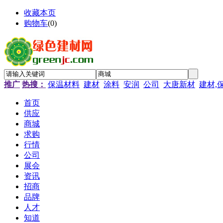
收藏本页
购物车
(
0
)
推广
热搜：
保温材料
建材
涂料
安润
公司
大唐新材
建材,
首页
供应
商城
求购
行情
公司
展会
资讯
招商
品牌
人才
知道