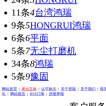
11条
4
台湾鸿瑞
9条
5
HONGRUI鸿瑞
6条
6
平面
5条
7
无尘打磨机
34条
8
鸿瑞
5条
9
豫固
网站首页
|
展会互换
|
认可标志
|
关于登陆
|
关于我们
|
联
礼
|
网站留言
|
RSS订阅
|
违规举报