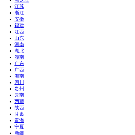
黑龙江
江苏
浙江
安徽
福建
江西
山东
河南
湖北
湖南
广东
广西
海南
四川
贵州
云南
西藏
陕西
甘肃
青海
宁夏
新疆