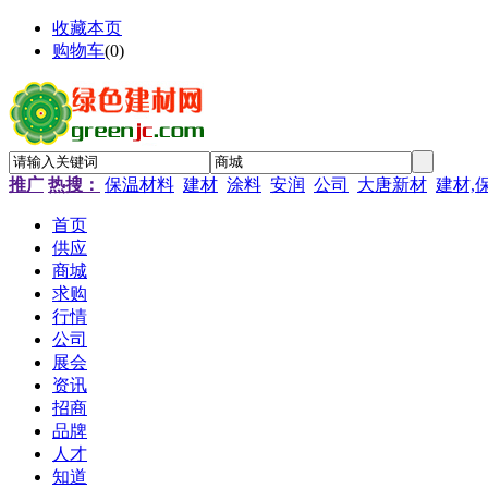
收藏本页
购物车
(
0
)
推广
热搜：
保温材料
建材
涂料
安润
公司
大唐新材
建材,
首页
供应
商城
求购
行情
公司
展会
资讯
招商
品牌
人才
知道