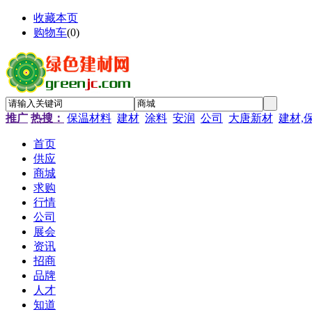
收藏本页
购物车
(
0
)
推广
热搜：
保温材料
建材
涂料
安润
公司
大唐新材
建材,
首页
供应
商城
求购
行情
公司
展会
资讯
招商
品牌
人才
知道