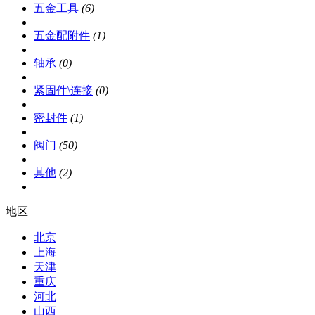
五金工具
(6)
五金配附件
(1)
轴承
(0)
紧固件\连接
(0)
密封件
(1)
阀门
(50)
其他
(2)
地区
北京
上海
天津
重庆
河北
山西