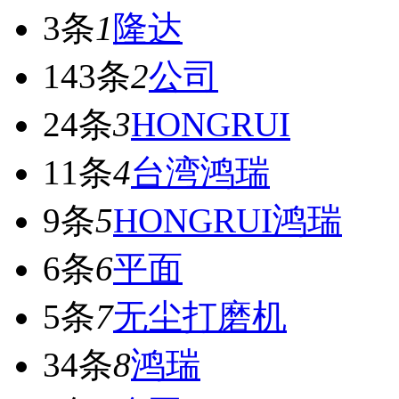
3条
1
隆达
143条
2
公司
24条
3
HONGRUI
11条
4
台湾鸿瑞
9条
5
HONGRUI鸿瑞
6条
6
平面
5条
7
无尘打磨机
34条
8
鸿瑞