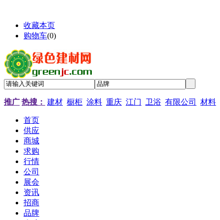
收藏本页
购物车
(
0
)
推广
热搜：
建材
橱柜
涂料
重庆
江门
卫浴
有限公司
材料
首页
供应
商城
求购
行情
公司
展会
资讯
招商
品牌