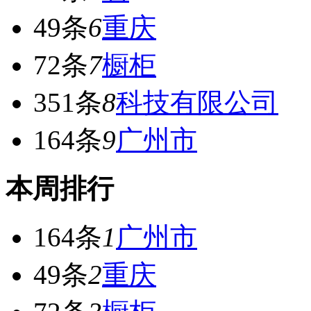
49条
6
重庆
72条
7
橱柜
351条
8
科技有限公司
164条
9
广州市
本周排行
164条
1
广州市
49条
2
重庆