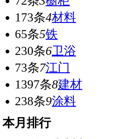
72条
3
橱柜
173条
4
材料
65条
5
铁
230条
6
卫浴
73条
7
江门
1397条
8
建材
238条
9
涂料
本月排行