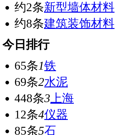
约2条
新型墙体材料
约8条
建筑装饰材料
今日排行
65条
1
铁
69条
2
水泥
448条
3
上海
12条
4
仪器
85条
5
石