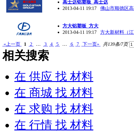
高士达铝塑板_高士达
2013-04-11 19:17
佛山市顺德区高
方大铝塑板_方大
2013-04-11 19:17
方大新材料（江
«上一页
1
2
…
3
4
5
…
6
7
下一页»
共139条/7页
相关搜索
在
供应
找 材料
在
商城
找 材料
在
求购
找 材料
在
行情
找 材料