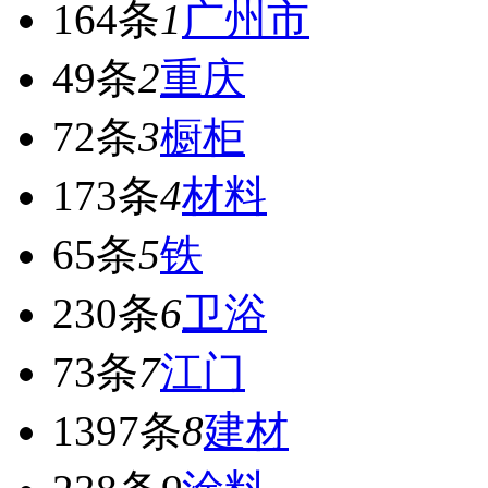
164条
1
广州市
49条
2
重庆
72条
3
橱柜
173条
4
材料
65条
5
铁
230条
6
卫浴
73条
7
江门
1397条
8
建材