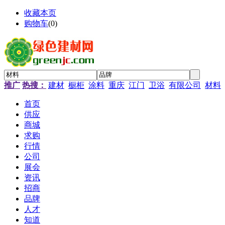
收藏本页
购物车
(
0
)
推广
热搜：
建材
橱柜
涂料
重庆
江门
卫浴
有限公司
材料
首页
供应
商城
求购
行情
公司
展会
资讯
招商
品牌
人才
知道