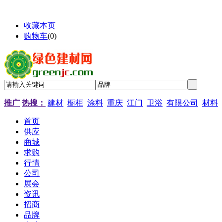
收藏本页
购物车
(
0
)
推广
热搜：
建材
橱柜
涂料
重庆
江门
卫浴
有限公司
材料
首页
供应
商城
求购
行情
公司
展会
资讯
招商
品牌