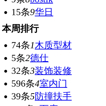
15条
9
华日
本周排行
74条
1
木质型材
5条
2
德仕
32条
3
装饰装修
596条
4
室内门
39条
5
防撞扶手