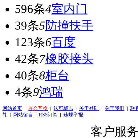
596条
4
室内门
39条
5
防撞扶手
123条
6
百度
42条
7
橡胶接头
40条
8
柜台
4条
9
鸿瑞
网站首页
|
展会互换
|
认可标志
|
关于登陆
|
关于我们
|
联
礼
|
网站留言
|
RSS订阅
|
违规举报
客户服务 Q