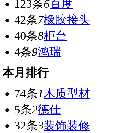
123条
6
百度
42条
7
橡胶接头
40条
8
柜台
4条
9
鸿瑞
本月排行
74条
1
木质型材
5条
2
德仕
32条
3
装饰装修