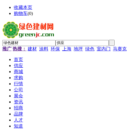
收藏本页
购物车
(
0
)
推广
热搜：
建材
涂料
环保
上海
地坪
绿色
室内门
马赛克
首页
供应
商城
求购
行情
公司
展会
资讯
招商
品牌
人才
知道