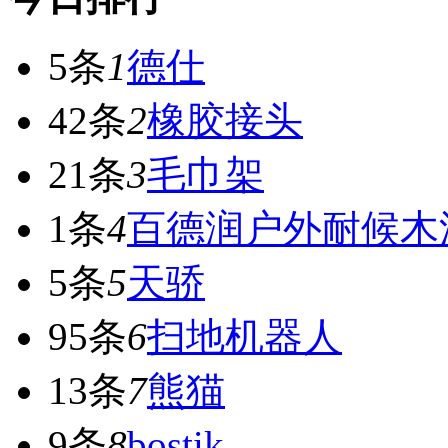
5条
1
德仕
42条
2
橡胶接头
21条
3
毛巾架
1条
4
百德润户外耐候木
5条
5
天骄
95条
6
扫地机器人
13条
7
熊猫
9条
8
bostik