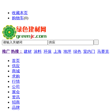
收藏本页
购物车
(
0
)
推广
热搜：
建材
涂料
环保
上海
地坪
绿色
室内门
马赛克
首页
供应
商城
求购
行情
公司
展会
资讯
招商
品牌