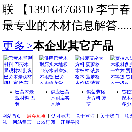
联 【13916476810
最专业的木材信息解答.............
更多
>
本企业其它产品
巴劳木景
供应巴劳
供菠萝格
贾拉
观材料 巴
木耐腐实
大方料 菠
腐木
劳
木地
萝
多少
网站首页
|
展会互换
|
认可标志
|
关于登陆
|
关于我们
|
联
礼
|
网站留言
|
RSS订阅
|
违规举报