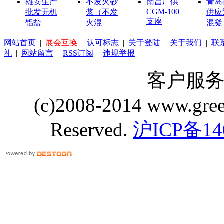
雄安生产
不发火砂
南昌厂供
青岛
CGM-100
批发无机
浆（不发
供应
支座
铝盐
火混
混凝
网站首页
|
展会互换
|
认可标志
|
关于登陆
|
关于我们
|
联
礼
|
网站留言
|
RSS订阅
|
违规举报
客户服务 Q
(c)2008-2014 www.gre
Reserved.
沪ICP备14