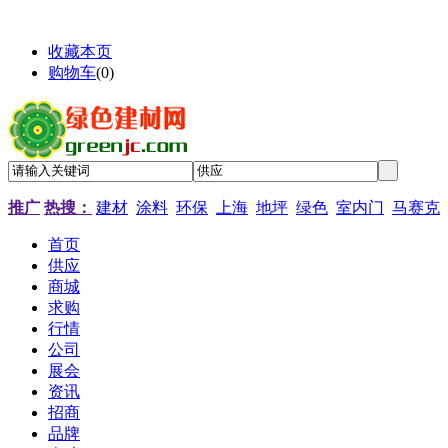
收藏本页
购物车
(
0
)
推广
热搜：
建材
涂料
环保
上海
地坪
绿色
室内门
马赛克
首页
供应
商城
求购
行情
公司
展会
资讯
招商
品牌