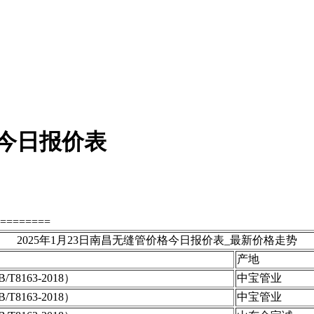
格今日报价表
=======
2025年1月23日南昌无缝管价格今日报价表_最新价格走势
产地
/T8163-2018）
中宝管业
/T8163-2018）
中宝管业