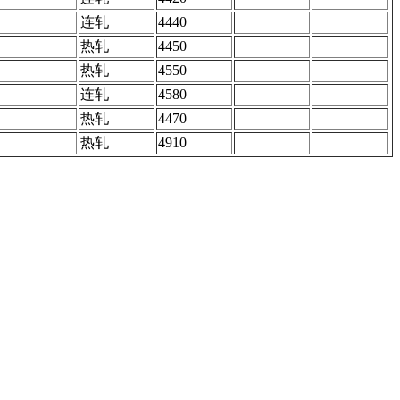
连轧
4440
热轧
4450
热轧
4550
连轧
4580
热轧
4470
热轧
4910