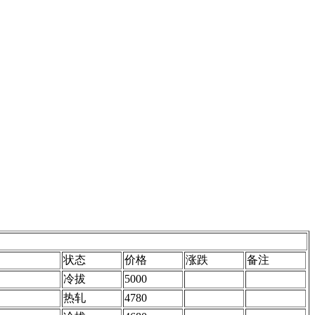
状态
价格
涨跌
备注
冷拔
5000
热轧
4780