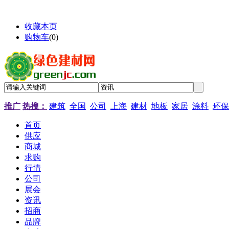
收藏本页
购物车
(
0
)
推广
热搜：
建筑
全国
公司
上海
建材
地板
家居
涂料
环保
首页
供应
商城
求购
行情
公司
展会
资讯
招商
品牌