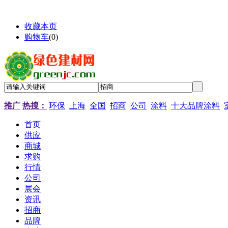
收藏本页
购物车
(
0
)
推广
热搜：
环保
上海
全国
招商
公司
涂料
十大品牌涂料
首页
供应
商城
求购
行情
公司
展会
资讯
招商
品牌