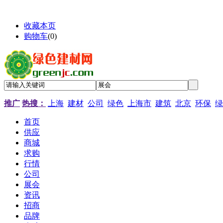
收藏本页
购物车
(
0
)
推广
热搜：
上海
建材
公司
绿色
上海市
建筑
北京
环保
绿
首页
供应
商城
求购
行情
公司
展会
资讯
招商
品牌