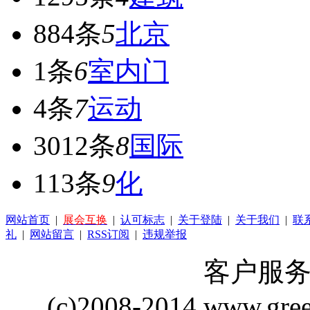
884条
5
北京
1条
6
室内门
4条
7
运动
3012条
8
国际
113条
9
化
网站首页
|
展会互换
|
认可标志
|
关于登陆
|
关于我们
|
联
礼
|
网站留言
|
RSS订阅
|
违规举报
客户服务 Q
(c)2008-2014 www.gre