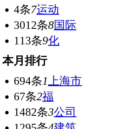
4条
7
运动
3012条
8
国际
113条
9
化
本月排行
694条
1
上海市
67条
2
福
1482条
3
公司
1295条
4
建筑