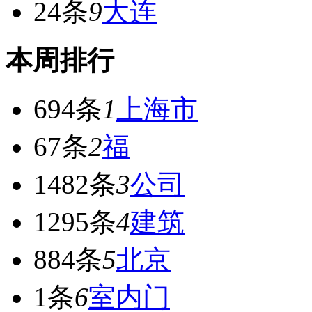
24条
9
大连
本周排行
694条
1
上海市
67条
2
福
1482条
3
公司
1295条
4
建筑
884条
5
北京
1条
6
室内门