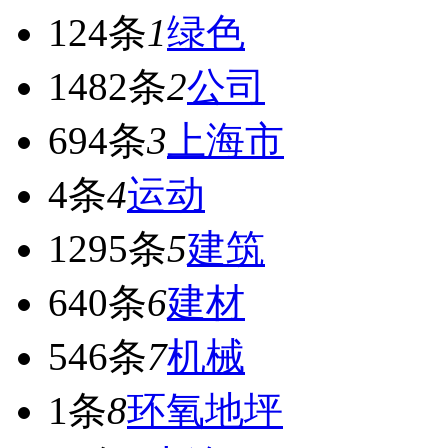
124条
1
绿色
1482条
2
公司
694条
3
上海市
4条
4
运动
1295条
5
建筑
640条
6
建材
546条
7
机械
1条
8
环氧地坪