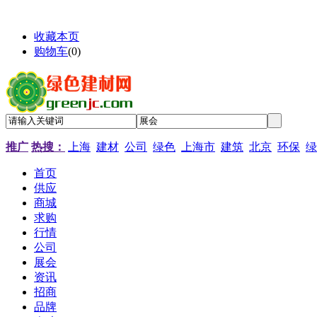
收藏本页
购物车
(
0
)
推广
热搜：
上海
建材
公司
绿色
上海市
建筑
北京
环保
绿
首页
供应
商城
求购
行情
公司
展会
资讯
招商
品牌