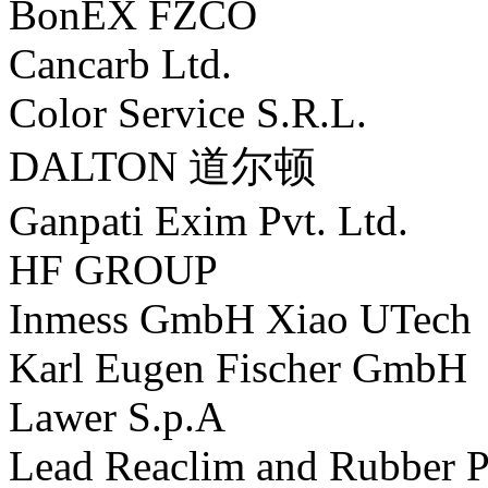
Bo
nEX FZCO
Cancarb Ltd.
Color Service S.R.L.
DALTON 道尔顿
Ganpati Exim Pvt. Ltd.
HF GROUP
Inmess GmbH Xiao UTech
Karl Eugen Fischer GmbH
Lawer S.p.A
Lead Reaclim and Rubber P