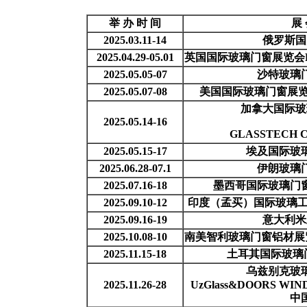
举 办 时 间
展
2025.03.11-14
俄罗斯国
2025.
0
4.29-
0
5.
0
1
英国国际玻璃门窗展览会
2
02
5
.
05.05-07
沙特玻璃
2025.05.07-08
美国国际玻璃门窗展览会Gl
加拿大国际玻
202
5.05.14-16
GLASSTECH 
202
5
.
0
5
.15-17
埃及国际玻
2
02
5
.
06.28-07.1
伊朗
玻璃
2
02
5
.
0
7.
16
-1
8
墨西哥国际玻璃门
2025.09.10-12
印度（孟买）国际玻璃工业展
2025.09.16-19
意大利米
2025.10.08-10
南美智利玻璃门窗铝材展
2
02
5
.
1
1
.15-18
土耳其国际玻璃
乌兹别克玻
2025.11.26-28
UzGlass&DOORS WI
中