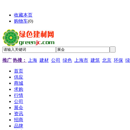
收藏本页
购物车
(
0
)
推广
热搜：
上海
建材
公司
绿色
上海市
建筑
北京
环保
绿
首页
供应
商城
求购
行情
公司
展会
资讯
招商
品牌