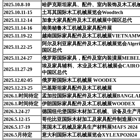
2025.10.8-10
哈萨克斯坦家具、配件、室内装饰及木工机
2025.10.11-15
土耳其国际木工机械展览会Woodtech
2025.11.12-14
加拿大家具配件及木工机械展
中国区总代
2025.11.14-16
南美秘鲁木工机械及家具配件展
20
25.11.19-22
越南国际家具配件及木工机械展VIETNAMW
阿尔及利亚家具配件及木工机械展览会Algeria W
2025.11.22-25
国区总代
2025.11.24-27
俄罗斯国际家具，配件及室内装潢展MEBE
埃及家具辅料、木业及木工机械展会CAIRO 
2025.11.27-29
中国区总代
2025.12.02-05
俄罗斯国际木工机械展
WOODEX
2025.12.23-25
巴基斯坦家具配件及木工机械展
2026.1.时间待定
孟加拉国际家具配件及木工机械展BANGLAD
2026.1.时间待定
伊朗国际家具配件及木工机械展WOODEX
2026.3.24-27
德国纽伦堡国际木材加工机械、设备及生产
2026.5.12-15
哥伦比亚国际木材加工及家具配件制造展INT
2026.5.17-19
英国木工机械及家具生产材料展MAFS 2024
2026.5月待定
意大利国际木工机械展览会XYLEXPO2024