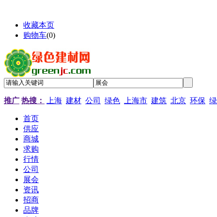
收藏本页
购物车
(
0
)
推广
热搜：
上海
建材
公司
绿色
上海市
建筑
北京
环保
绿
首页
供应
商城
求购
行情
公司
展会
资讯
招商
品牌