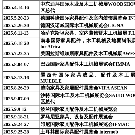
中东迪拜国际木业及木工机械展WOODSHOW 
2025.4.14-16
区总代
2025.5.20-23
德国科隆国际家具配件及室内装饰展览会 INT
2025.5.26-30
德国汉诺威国际木工机械展览会LIGNA
2025.6.11-13
哈萨克斯坦家具、室内装饰暨木工机械展 F.I.
南非国际家具配件，木工机械及地面铺装展览
2025.6.18-20
for Africa
2025.7.22-25
美国拉斯维加斯家具配件及木工机械展AWF
巴西国际家具配件木工机械展览会
FIMMA
2025.8.04-07
墨西哥国际家具成品、配件及木工展览
2025.8.
1
3
-1
6
MUEBLE
2025.8.26-29
越南家具及家居配件展览会VIFA ASEAN
沙特国际木工及木工机械展览会SAUDI WO
2025.9.07-09
区总代
2025.9.9-12
波兰国际家具配件及木工机械展览会
2025.9.18-21
罗马尼亚家具、设备及配件展览会
20
25.9.24-27
印尼国际家具配件木工机械展览会
I
FMAC
202
5
.
9.25-28
土耳其国际家具配件展
览会
intermob